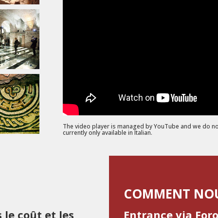
The video player is managed by YouTube and we do not 
currently only available in Italian.
COMMENT NOU
le coût et les
Entrance via For