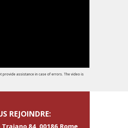
provide assistance in case of errors. The video is
S REJOINDRE:
o Traiano 84, 00186 Rome