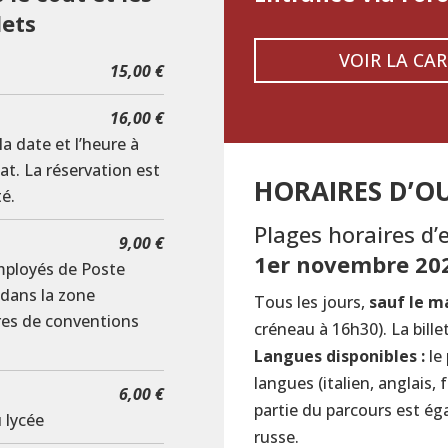
lets
VOIR LA CA
15,00 €
16,00 €
 la date et l’heure à
hat. La réservation est
HORAIRES D’OU
té.
Plages horaires d’e
9,00 €
1er novembre 202
employés de Poste
t dans la zone
Tous les jours,
sauf le m
ires de conventions
créneau à 16h30). La bille
Langues disponibles :
le 
langues (italien, anglais,
6,00 €
partie du parcours est ég
 lycée
russe.